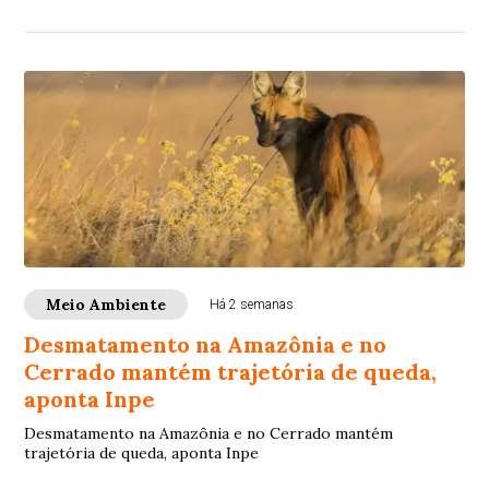
hídrica da Região Metropolitana de Belo Horizonte e
deficiências na fiscalização diante de eventos climáticos
extremos
Meio Ambiente
Há 2 semanas
Desmatamento na Amazônia e no
Cerrado mantém trajetória de queda,
aponta Inpe
Desmatamento na Amazônia e no Cerrado mantém
trajetória de queda, aponta Inpe