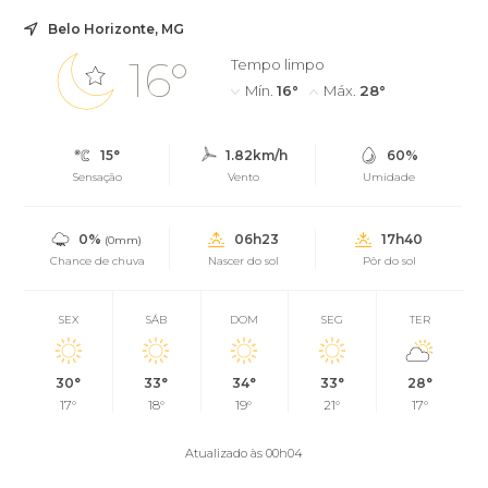
Fora, Santos Dumont, Rio Novo e Santa Bárbara do Tugúrio.
Belo Horizonte, MG
16°
Tempo limpo
Mín.
16°
Máx.
28°
15°
1.82km/h
60%
Sensação
Vento
Umidade
0%
06h23
17h40
(0mm)
Chance de chuva
Nascer do sol
Pôr do sol
SEX
SÁB
DOM
SEG
TER
30°
33°
34°
33°
28°
17°
18°
19°
21°
17°
Atualizado às 00h04