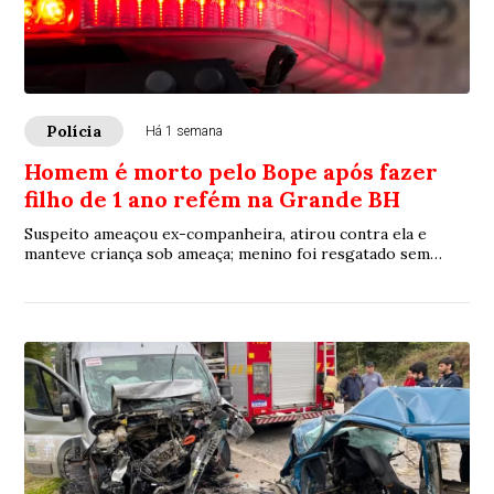
Polícia
Há 1 semana
Homem é morto pelo Bope após fazer
filho de 1 ano refém na Grande BH
Suspeito ameaçou ex-companheira, atirou contra ela e
manteve criança sob ameaça; menino foi resgatado sem
ferimentos