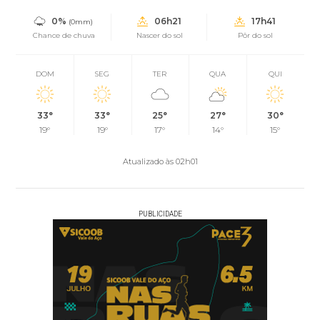
0%
06h21
17h41
(0mm)
Chance de chuva
Nascer do sol
Pôr do sol
DOM
SEG
TER
QUA
QUI
33°
33°
25°
27°
30°
19°
19°
17°
14°
15°
Atualizado às 02h01
PUBLICIDADE