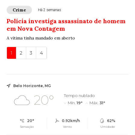
Crime
Há 2 semanas
Polícia investiga assassinato de homem
em Nova Contagem
A vítima tinha mandado em aberto
1
2
3
4
Belo Horizonte, MG
20°
Tempo nublado
Mín.
19°
Máx.
31°
20°
0.92km/h
62%
Sensação
Vento
Umidade