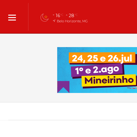
16
28
°C
°C
Belo Horizonte, MG