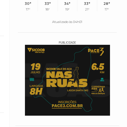
30°
33°
34°
33°
28°
17°
18°
19°
21°
17°
Atualizado às 04h01
PUBLICIDADE