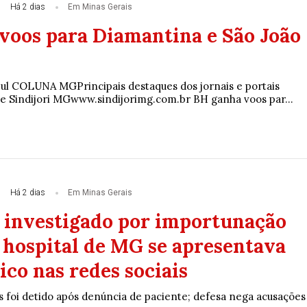
Há 2 dias
Em Minas Gerais
voos para Diamantina e São João
zul COLUNA MGPrincipais destaques dos jornais e portais
e Sindijori MGwww.sindijorimg.com.br BH ganha voos par...
Há 2 dias
Em Minas Gerais
 investigado por importunação
 hospital de MG se apresentava
co nas redes sociais
s foi detido após denúncia de paciente; defesa nega acusações