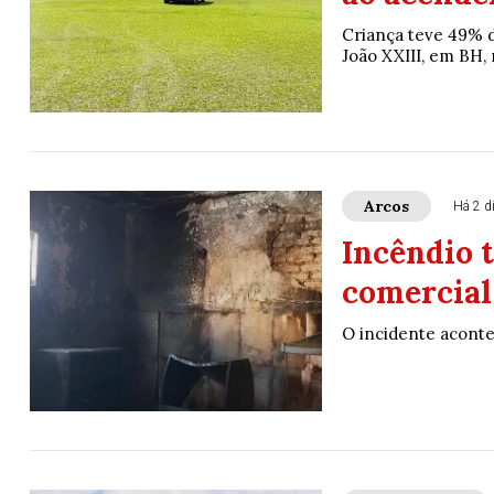
Criança teve 49% do
João XXIII, em BH,
Arcos
Há 2 d
Incêndio 
comercial
O incidente aconte