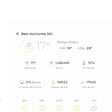
Belo Horizonte, MG
17°
Tempo limpo
Mín.
16°
Máx.
28°
17°
1.45km/h
72%
Sensação
Vento
Umidade
0%
06h22
17h40
(0mm)
Chance de chuva
Nascer do sol
Pôr do sol
e
SEX
SÁB
DOM
SEG
TER