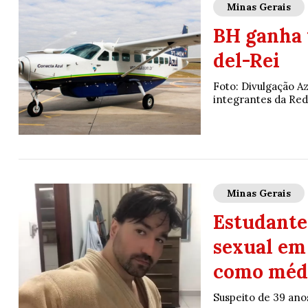
Minas Gerais
BH ganha 
del-Rei
Foto: Divulgação A
integrantes da Red
Minas Gerais
Estudante
sexual em
como médi
Suspeito de 39 ano