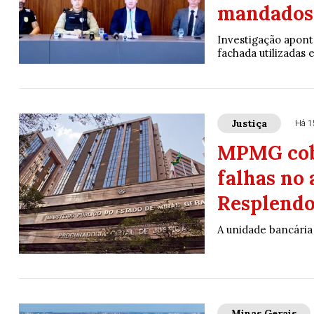
mandados
Investigação apont
fachada utilizadas 
Justiça
Há 1
MPMG cobr
falhas no
Resplend
A unidade bancária
Minas Gerais