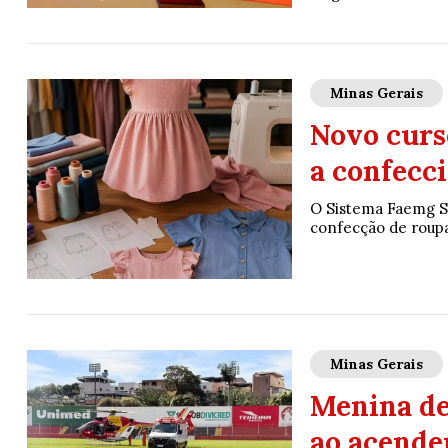
Minas Gerais
Novo curs
a confecci
O Sistema Faemg S
confecção de roupas
Minas Gerais
Menina de
ao acende