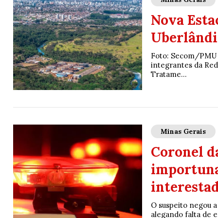
Nova Esta
Uberlândi
Foto: Secom/PMU C
integrantes da Re
Tratame...
Minas Gerais
Coronel da
importuna
interesta
O suspeito negou a
alegando falta de 