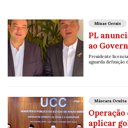
Minas Gerais
PL anunci
ao Govern
Presidente licenci
aguarda definição d
Máscara Oculta
Operação 
aplicar g