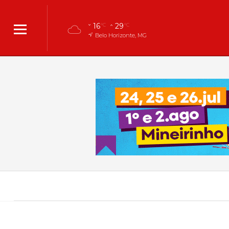
16
29
°C
°C
Belo Horizonte, MG