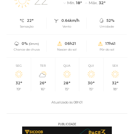
22°
Mín.
18°
Máx.
32°
22°
0.64km/h
52%
Sensação
Vento
Umidade
0%
06h21
17h41
(0mm)
Chance de chuva
Nascer do sol
Pôr do sol
SEG
TER
QUA
QUI
SEX
32°
26°
28°
30°
32°
19°
16°
15°
15°
18°
Atualizado às 08h01
PUBLICIDADE