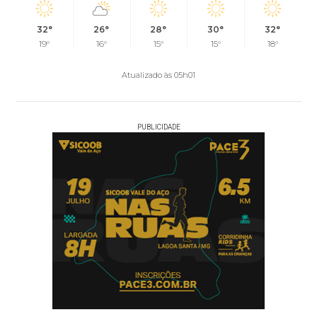
32°
26°
28°
30°
32°
19°
16°
15°
15°
18°
Atualizado às 05h01
PUBLICIDADE