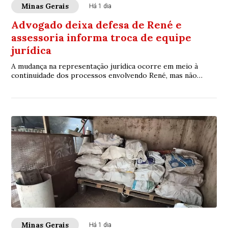
Minas Gerais
Há 1 dia
Advogado deixa defesa de René e
assessoria informa troca de equipe
jurídica
A mudança na representação jurídica ocorre em meio à
continuidade dos processos envolvendo René, mas não
foram divulgados detalhes sobre os motivos da substituição
da equipe de defesa
Minas Gerais
Há 1 dia