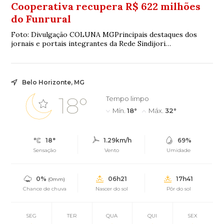
Cooperativa recupera R$ 622 milhões
do Funrural
Foto: Divulgação COLUNA MGPrincipais destaques dos
jornais e portais integrantes da Rede Sindijori
MGwww.sindijorimg.com.br Cooperativa recupera R...
Belo Horizonte, MG
18°
Tempo limpo
Mín.
18°
Máx.
32°
18°
1.29km/h
69%
Sensação
Vento
Umidade
0%
06h21
17h41
(0mm)
Chance de chuva
Nascer do sol
Pôr do sol
SEG
TER
QUA
QUI
SEX