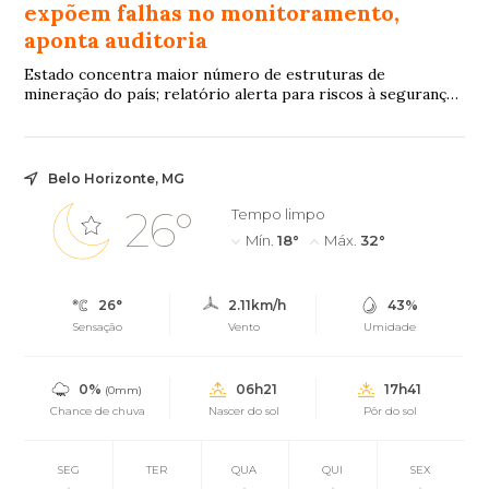
expõem falhas no monitoramento,
aponta auditoria
Estado concentra maior número de estruturas de
mineração do país; relatório alerta para riscos à segurança
hídrica da Região Metropolitana de Belo Horizonte e
deficiências na fiscalização diante de eventos climáticos
extremos
Belo Horizonte, MG
26°
Tempo limpo
Mín.
18°
Máx.
32°
26°
2.11km/h
43%
Sensação
Vento
Umidade
0%
06h21
17h41
(0mm)
Chance de chuva
Nascer do sol
Pôr do sol
SEG
TER
QUA
QUI
SEX