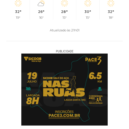
32°
26°
28°
30°
32°
19°
16°
15°
15°
18°
Atualizado às 21h01
PUBLICIDADE