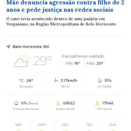
Mãe denuncia agressão contra filho de 2
anos e pede justiça nas redes sociais
O caso teria acontecido dentro de uma padaria em
Vespasiano, na Região Metropolitana de Belo Horizonte.
Belo Horizonte, MG
29°
Parcialmente nublado
Mín.
16°
Máx.
29°
28°
3.17km/h
31%
Sensação
Vento
Umidade
0%
06h22
17h40
(0mm)
Chance de chuva
Nascer do sol
Pôr do sol
SÁB
DOM
SEG
TER
QUA