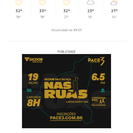
32°
33°
32°
23°
27°
18°
18°
21°
16°
14°
Atualizado às 16h01
PUBLICIDADE