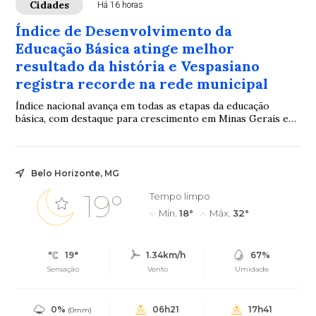
Cidades
Há 16 horas
Índice de Desenvolvimento da
Educação Básica atinge melhor
resultado da história e Vespasiano
registra recorde na rede municipal
Índice nacional avança em todas as etapas da educação
básica, com destaque para crescimento em Minas Gerais e
no município
Belo Horizonte, MG
19°
Tempo limpo
Mín.
18°
Máx.
32°
19°
1.34km/h
67%
Sensação
Vento
Umidade
0%
06h21
17h41
(0mm)