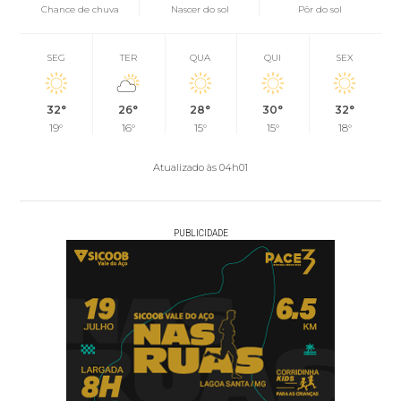
Chance de chuva
Nascer do sol
Pôr do sol
SEG
TER
QUA
QUI
SEX
32°
26°
28°
30°
32°
19°
16°
15°
15°
18°
Atualizado às 04h01
PUBLICIDADE