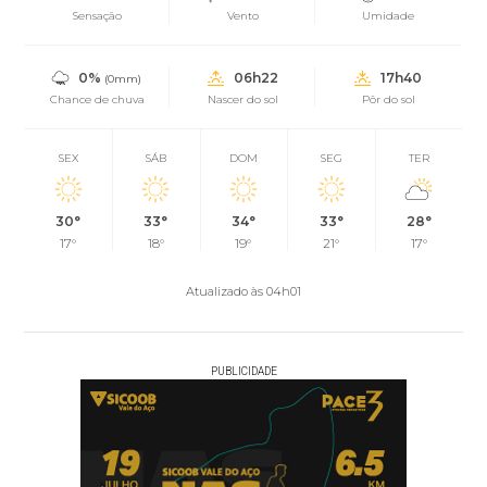
Sensação
Vento
Umidade
0%
06h22
17h40
(0mm)
Chance de chuva
Nascer do sol
Pôr do sol
SEX
SÁB
DOM
SEG
TER
30°
33°
34°
33°
28°
17°
18°
19°
21°
17°
Atualizado às 04h01
PUBLICIDADE