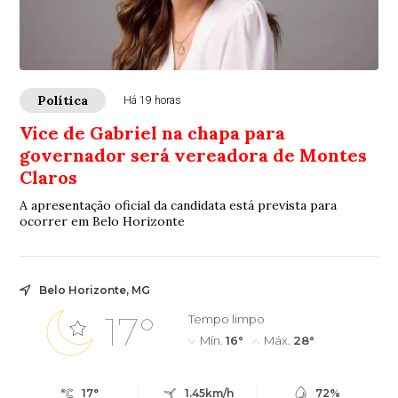
Política
Há 19 horas
Vice de Gabriel na chapa para
governador será vereadora de Montes
Claros
A apresentação oficial da candidata está prevista para
ocorrer em Belo Horizonte
Belo Horizonte, MG
17°
Tempo limpo
Mín.
16°
Máx.
28°
17°
1.45km/h
72%