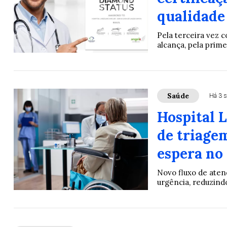
qualidade
Pela terceira vez 
alcança, pela prime
Saúde
Há 3 
Hospital 
de triage
espera no
Novo fluxo de aten
urgência, reduzind