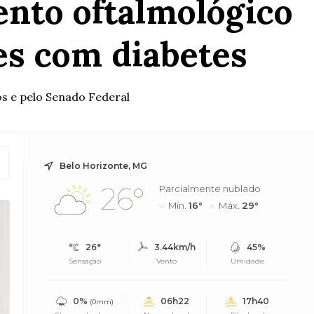
nto oftalmológico
es com diabetes
s e pelo Senado Federal
Belo Horizonte, MG
26°
Parcialmente nublado
Mín.
16°
Máx.
29°
26°
3.44km/h
45%
Sensação
Vento
Umidade
0%
06h22
17h40
(0mm)