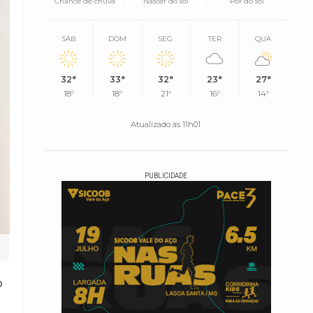
Chance de chuva
Nascer do sol
Pôr do sol
SÁB
DOM
SEG
TER
QUA
32°
33°
32°
23°
27°
18°
18°
21°
16°
14°
Atualizado às 11h01
PUBLICIDADE
o