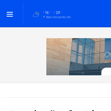
16
29
°C
°C
Belo Horizonte, MG