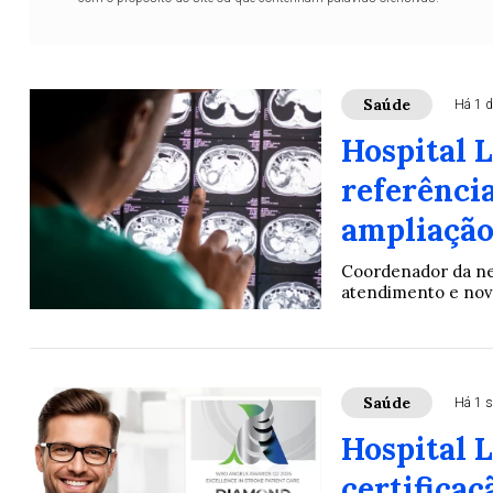
Saúde
Há 1 d
Hospital 
referênci
ampliação
Coordenador da neu
atendimento e novo
Saúde
Há 1 
Hospital 
certifica