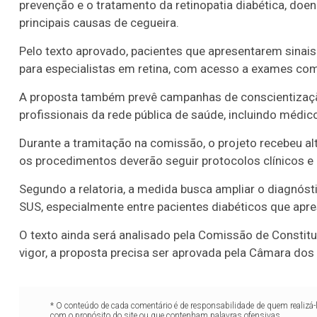
prevenção e o tratamento da retinopatia diabética, doen
principais causas de cegueira.
Pelo texto aprovado, pacientes que apresentarem sina
para especialistas em retina, com acesso a exames 
A proposta também prevê campanhas de conscientizaçã
profissionais da rede pública de saúde, incluindo médic
Durante a tramitação na comissão, o projeto recebeu al
os procedimentos deverão seguir protocolos clínicos e d
Segundo a relatoria, a medida busca ampliar o diagnóst
SUS, especialmente entre pacientes diabéticos que apre
O texto ainda será analisado pela Comissão de Constitu
vigor, a proposta precisa ser aprovada pela Câmara dos
* O conteúdo de cada comentário é de responsabilidade de quem realizá-
com o propósito do site ou que contenham palavras ofensivas.