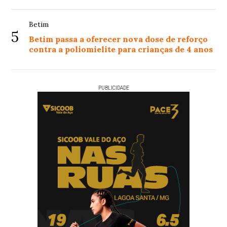
Betim
5
Betim passa a oferecer nova dose de reforço
contra a poliomielite para crianças de 4 anos
PUBLICIDADE