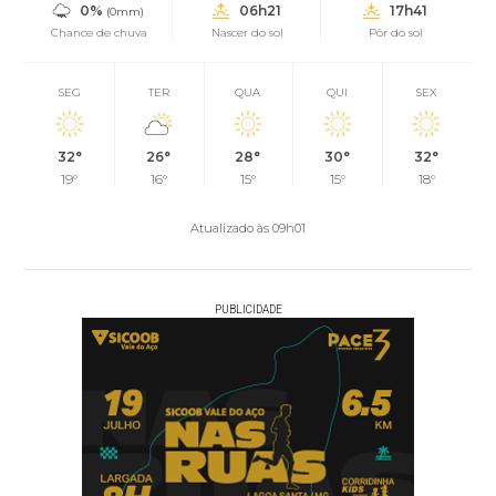
0%
06h21
17h41
(0mm)
Chance de chuva
Nascer do sol
Pôr do sol
SEG
TER
QUA
QUI
SEX
32°
26°
28°
30°
32°
19°
16°
15°
15°
18°
Atualizado às 09h01
PUBLICIDADE