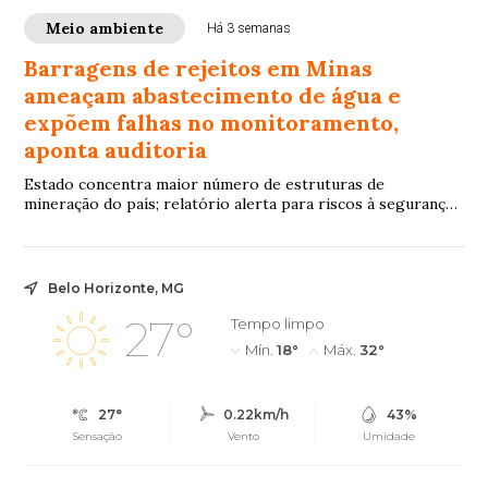
Meio ambiente
Há 3 semanas
Barragens de rejeitos em Minas
ameaçam abastecimento de água e
expõem falhas no monitoramento,
aponta auditoria
Estado concentra maior número de estruturas de
mineração do país; relatório alerta para riscos à segurança
hídrica da Região Metropolitana de Belo Horizonte e
deficiências na fiscalização diante de eventos climáticos
extremos
Belo Horizonte, MG
27°
Tempo limpo
Mín.
18°
Máx.
32°
27°
0.22km/h
43%
Sensação
Vento
Umidade