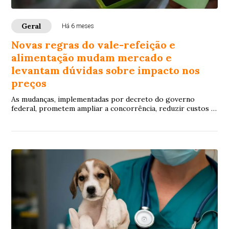
Geral
Há 6 meses
Novas regras do vale-refeição e
alimentação mudam mercado e
levantam dúvidas sobre impacto nos
preços
As mudanças, implementadas por decreto do governo
federal, prometem ampliar a concorrência, reduzir custos e
facilitar o uso dos cartões em todo o país, mas enfrentam
resistência de grandes operadoras e disputas judiciais