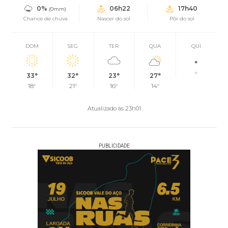
0%
06h22
17h40
(0mm)
Chance de chuva
Nascer do sol
Pôr do sol
DOM
SEG
TER
QUA
QUI
°
°
33°
32°
23°
27°
18°
21°
16°
14°
Atualizado às 23h01
PUBLICIDADE