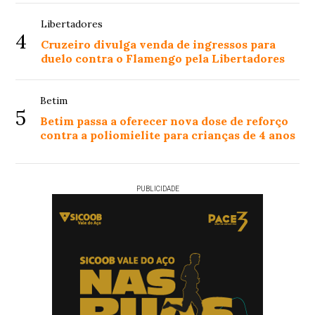
Libertadores
4
Cruzeiro divulga venda de ingressos para
duelo contra o Flamengo pela Libertadores
Betim
5
Betim passa a oferecer nova dose de reforço
contra a poliomielite para crianças de 4 anos
PUBLICIDADE