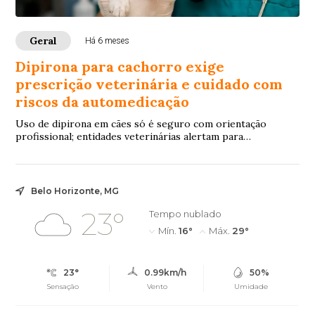
Geral
Há 6 meses
Dipirona para cachorro exige
prescrição veterinária e cuidado com
riscos da automedicação
Uso de dipirona em cães só é seguro com orientação
profissional; entidades veterinárias alertam para
intoxicações, efeitos colaterais e atraso no diagnóstico
causados pela automedicação
Belo Horizonte, MG
23°
Tempo nublado
Mín.
16°
Máx.
29°
23°
0.99km/h
50%
Sensação
Vento
Umidade