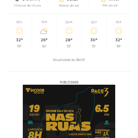
Chance de chuva
Nascer do sol
Pôr do sol
SEG
TER
QUA
QUI
SEX
32°
26°
28°
30°
32°
19°
16°
15°
15°
18°
Atualizado às 06h01
PUBLICIDADE