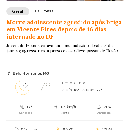
Geral
Há 6 meses
Morre adolescente agredido após briga
em Vicente Pires depois de 16 dias
internado no DF
Jovem de 16 anos estava em coma induzido desde 23 de
janeiro; agressor está preso e caso deve passar de “lesão
corporal gravíssima” para “homicídio culposo”
Belo Horizonte, MG
17°
Tempo limpo
Mín.
18°
Máx.
32°
17°
1.21km/h
71%
Sensação
Vento
Umidade
0%
06h21
17h41
(0mm)