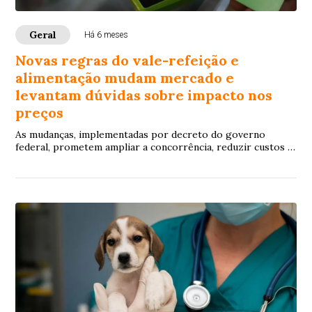
Geral
Há 6 meses
Novas regras do vale-refeição e
alimentação mudam mercado e
levantam dúvidas sobre impacto nos
preços
As mudanças, implementadas por decreto do governo
federal, prometem ampliar a concorrência, reduzir custos e
facilitar o uso dos cartões em todo o país, mas enfrentam
resistência de grandes operadoras e disputas judiciais