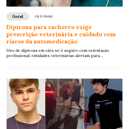
Geral
Há 6 meses
Dipirona para cachorro exige
prescrição veterinária e cuidado com
riscos da automedicação
Uso de dipirona em cães só é seguro com orientação
profissional; entidades veterinárias alertam para
intoxicações, efeitos colaterais e atraso no diagnóstico
causados pela automedicação