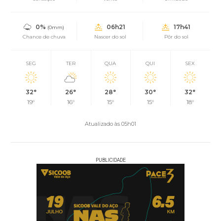
0%
06h21
17h41
(0mm)
Chance de chuva
Nascer do sol
Pôr do sol
SEG
TER
QUA
QUI
SEX
32°
26°
28°
30°
32°
19°
16°
15°
15°
18°
Atualizado às 05h01
PUBLICIDADE