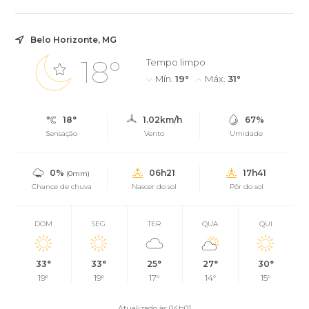
Belo Horizonte, MG
18°
Tempo limpo
Mín.
19°
Máx.
31°
18°
1.02km/h
67%
Sensação
Vento
Umidade
0%
06h21
17h41
(0mm)
Chance de chuva
Nascer do sol
Pôr do sol
DOM
SEG
TER
QUA
QUI
33°
33°
25°
27°
30°
19°
19°
17°
14°
15°
Atualizado às 04h01