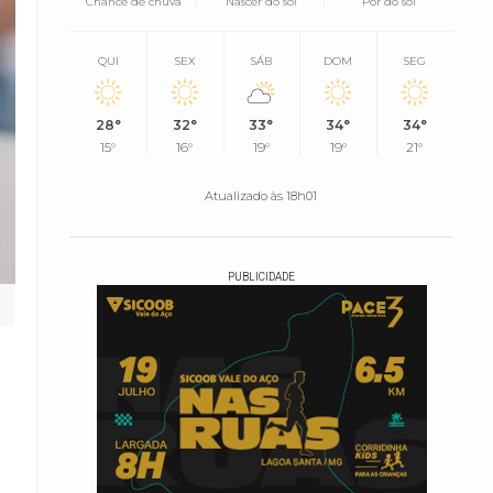
Chance de chuva
Nascer do sol
Pôr do sol
QUI
SEX
SÁB
DOM
SEG
28°
32°
33°
34°
34°
15°
16°
19°
19°
21°
Atualizado às 18h01
PUBLICIDADE