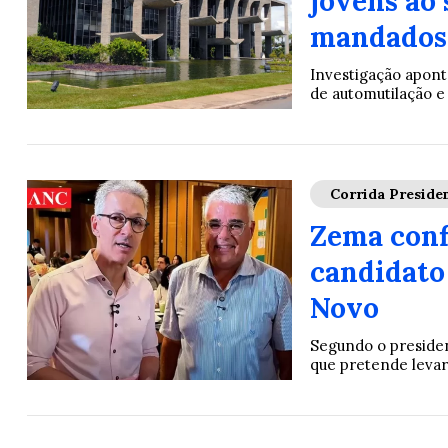
jovens ao 
mandados 
Investigação apont
de automutilação e 
Corrida Presiden
Zema conf
candidato
Novo
Segundo o presidenc
que pretende levar