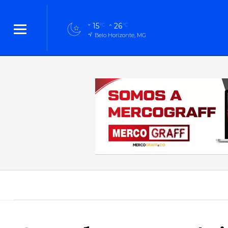
15
26
°C
°C
Belo Horizonte, MG