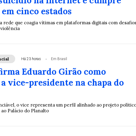
suicídio na internet e cumpre
em cinco estados
a rede que coagia vítimas em plataformas digitais com desafio
violência
cial
Há 23 horas
Em Brasil
irma Eduardo Girão como
 a vice-presidente na chapa do
iável, o vice representa um perfil alinhado ao projeto polític
 ao Palácio do Planalto