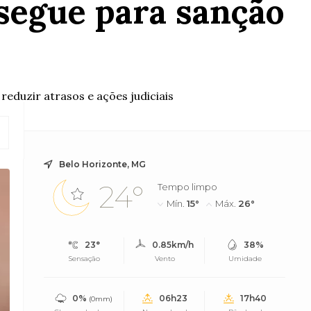
 segue para sanção
eduzir atrasos e ações judiciais
Belo Horizonte, MG
24°
Tempo limpo
Mín.
15°
Máx.
26°
23°
0.85km/h
38%
Sensação
Vento
Umidade
0%
06h23
17h40
(0mm)