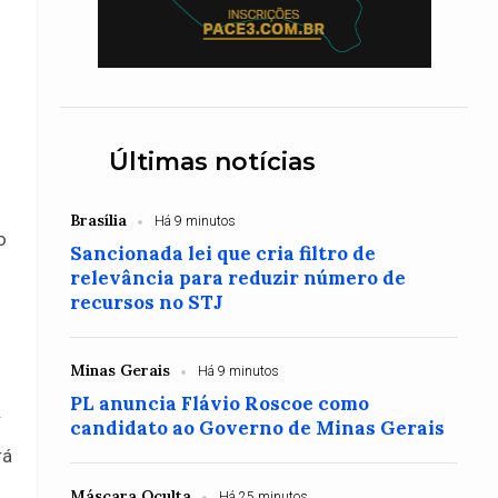
Últimas notícias
Brasília
Há 9 minutos
o
Sancionada lei que cria filtro de
relevância para reduzir número de
recursos no STJ
Minas Gerais
Há 9 minutos
PL anuncia Flávio Roscoe como
.
candidato ao Governo de Minas Gerais
rá
Máscara Oculta
Há 25 minutos