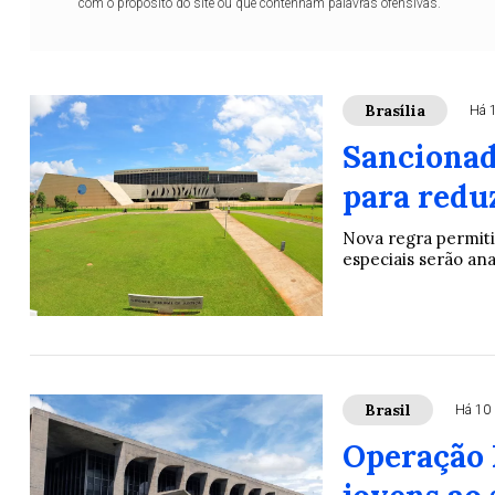
com o propósito do site ou que contenham palavras ofensivas.
Brasília
Há 
Sancionada
para redu
Nova regra permitir
especiais serão an
Brasil
Há 10 
Operação 