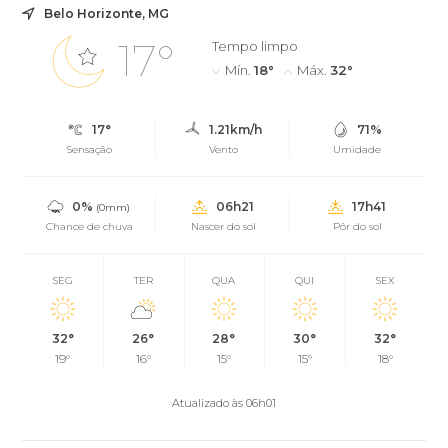
Belo Horizonte, MG
17°
Tempo limpo
Mín.
18°
Máx.
32°
17°
1.21km/h
71%
Sensação
Vento
Umidade
0%
06h21
17h41
(0mm)
Chance de chuva
Nascer do sol
Pôr do sol
SEG
TER
QUA
QUI
SEX
32°
26°
28°
30°
32°
19°
16°
15°
15°
18°
Atualizado às 06h01