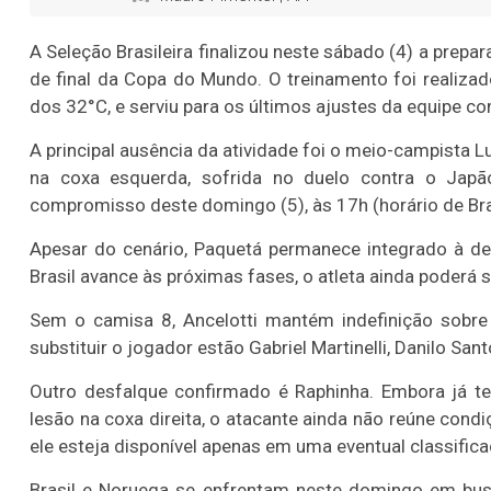
A Seleção Brasileira finalizou neste sábado (4) a prepa
de final da Copa do Mundo. O treinamento foi realiza
dos 32°C, e serviu para os últimos ajustes da equipe c
A principal ausência da atividade foi o meio-campista
na coxa esquerda, sofrida no duelo contra o Japã
compromisso deste domingo (5), às 17h (horário de Bras
Apesar do cenário, Paquetá permanece integrado à del
Brasil avance às próximas fases, o atleta ainda poderá s
Sem o camisa 8, Ancelotti mantém indefinição sobre
substituir o jogador estão Gabriel Martinelli, Danilo San
Outro desfalque confirmado é Raphinha. Embora já t
lesão na coxa direita, o atacante ainda não reúne condi
ele esteja disponível apenas em uma eventual classifica
Brasil e Noruega se enfrentam neste domingo em bus