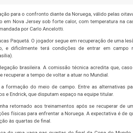
ração para o confronto diante da Noruega, válido pelas oitav
do em Nova Jersey sob forte calor, com temperatura na ca
omandada por Carlo Ancelotti.
 Lucas Paquetá. O jogador segue em recuperação de uma les
o, e dificilmente terá condições de entrar em campo 
ília).
egação brasileira. A comissão técnica acredita que, caso
e recuperar a tempo de voltar a atuar no Mundial.
 a formação do meio de campo. Entre as alternativas pa
tos e Endrick, que disputam espaço na equipe titular.
enha retornado aos treinamentos após se recuperar de u
ções físicas para enfrentar a Noruega. A expectativa é de q
ção às quartas de final.
ca de uma vaga nas quartas de final da Copa do Mundo.