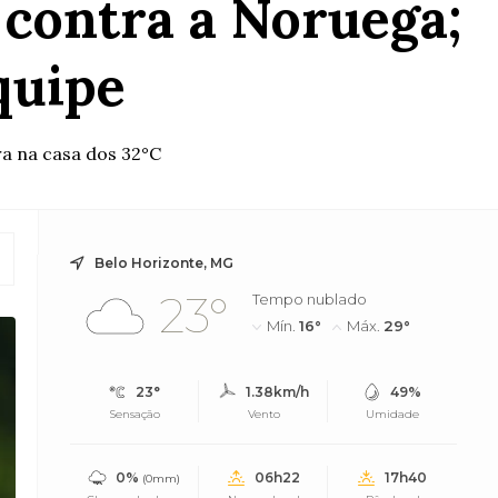
 contra a Noruega;
quipe
ra na casa dos 32°C
Belo Horizonte, MG
23°
Tempo nublado
Mín.
16°
Máx.
29°
23°
1.38km/h
49%
Sensação
Vento
Umidade
0%
06h22
17h40
(0mm)