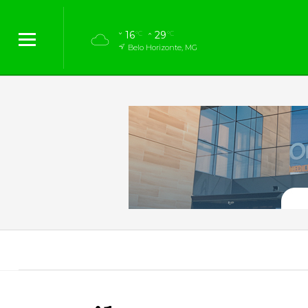
16
29
°C
°C
Belo Horizonte, MG