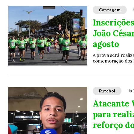
Contagem
Inscrições
João Césa
agosto
A prova será reali
comemoração dos 
Futebol
Há 1
Atacante 
para real
reforço d