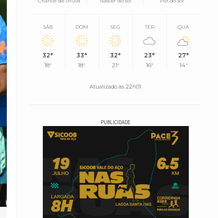
Chance de chuva
Nascer do sol
Pôr do sol
SÁB
DOM
SEG
TER
QUA
32°
33°
32°
23°
27°
18°
18°
21°
16°
14°
Atualizado às 22h01
PUBLICIDADE