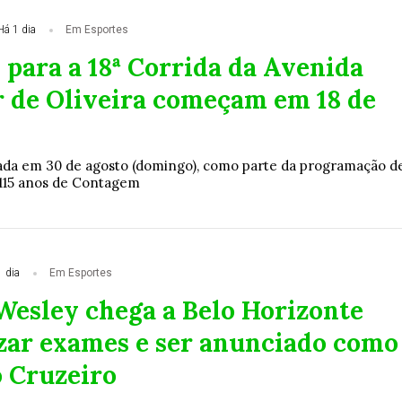
Há 1 dia
Em Esportes
 para a 18ª Corrida da Avenida
r de Oliveira começam em 18 de
zada em 30 de agosto (domingo), como parte da programação d
115 anos de Contagem
 dia
Em Esportes
Wesley chega a Belo Horizonte
izar exames e ser anunciado como
o Cruzeiro