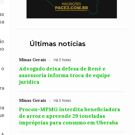
as
sa
ão
Últimas notícias
no
Minas Gerais
Há 5 horas
Advogado deixa defesa de René e
 o
assessoria informa troca de equipe
jurídica
ra
Minas Gerais
Há 5 horas
ma
Procon-MPMG interdita beneficiadora
ue
de arroz e apreende 29 toneladas
impróprias para consumo em Uberaba
 A