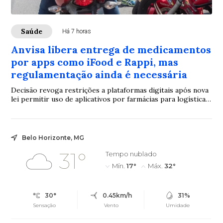
Saúde
Há 7 horas
Anvisa libera entrega de medicamentos
por apps como iFood e Rappi, mas
regulamentação ainda é necessária
Decisão revoga restrições a plataformas digitais após nova
lei permitir uso de aplicativos por farmácias para logística e
entrega
Belo Horizonte, MG
31°
Tempo nublado
Mín.
17°
Máx.
32°
30°
0.45km/h
31%
Sensação
Vento
Umidade