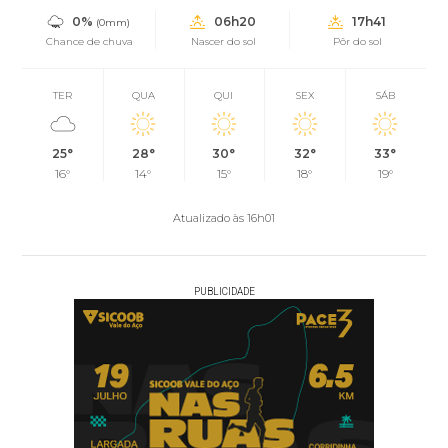
0%
06h20
17h41
(0mm)
Chance de chuva
Nascer do sol
Pôr do sol
TER
QUA
QUI
SEX
SÁB
25°
28°
30°
32°
33°
16°
14°
15°
18°
19°
Atualizado às 16h01
PUBLICIDADE