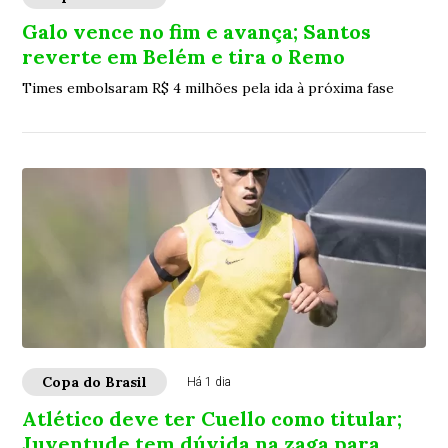
Galo vence no fim e avança; Santos
reverte em Belém e tira o Remo
Times embolsaram R$ 4 milhões pela ida à próxima fase
Copa do Brasil
Há 1 dia
Atlético deve ter Cuello como titular;
Juventude tem dúvida na zaga para