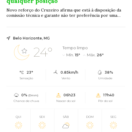
qualquer posição
Novo reforço do Cruzeiro afirma que está à disposição da
comissão técnica e garante não ter preferência por uma
função específica no ataque
Belo Horizonte, MG
24°
Tempo limpo
Mín.
15°
Máx.
26°
23°
0.85km/h
38%
Sensação
Vento
Umidade
0%
06h23
17h40
(0mm)
Chance de chuva
Nascer do sol
Pôr do sol
QUI
SEX
SÁB
DOM
SEG