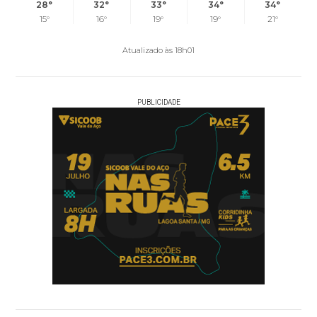
28°
32°
33°
34°
34°
15°
16°
19°
19°
21°
Atualizado às 18h01
PUBLICIDADE