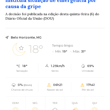
instituía situação de emergência por
causa da gripe
A decisão foi publicada na edição desta quinta-feira (6) do
Diário Oficial da União (DOU)
Belo Horizonte, MG
18°
Tempo limpo
Mín.
19°
Máx.
31°
18°
1.29km/h
69%
Sensação
Vento
Umidade
0%
06h21
17h41
(0mm)
Chance de chuva
Nascer do sol
Pôr do sol
DOM
SEG
TER
QUA
QUI