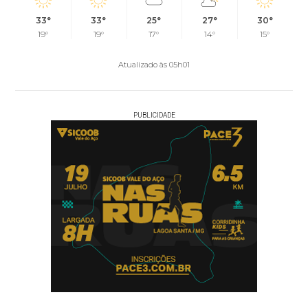
33°
33°
25°
27°
30°
19°
19°
17°
14°
15°
Atualizado às 05h01
PUBLICIDADE