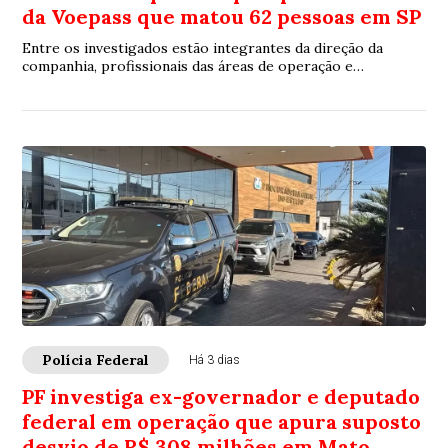
da Voepass que matou 62 pessoas em SP
Entre os investigados estão integrantes da direção da
companhia, profissionais das áreas de operação e
manutenção e responsáveis por decisões relacionadas ao
voo
Polícia Federal
Há 3 dias
PF investiga ex-governador e deputado
federal em operação que apura suposto
desvio de R$ 308 milhões em Mato