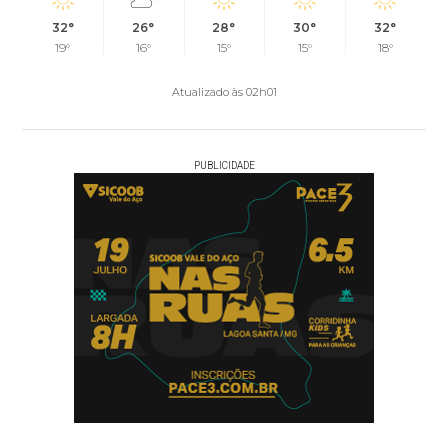
32°
26°
28°
30°
32°
19°
16°
15°
15°
18°
Atualizado às 02h01
PUBLICIDADE