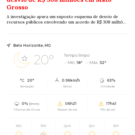
Grosso
A investigação apura um suposto esquema de desvio de
recursos públicos envolvendo um acordo de R$ 308 milhões
firmado entre o governo estadual e uma empresa de
telefonia
Belo Horizonte, MG
20°
Tempo limpo
Mín.
18°
Máx.
32°
20°
0.96km/h
63%
Sensação
Vento
Umidade
0%
06h21
17h41
(0mm)
Chance de chuva
Nascer do sol
Pôr do sol
SEG
TER
QUA
QUI
SEX