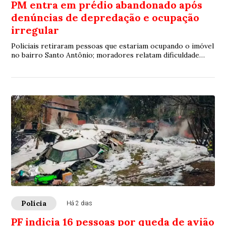
PM entra em prédio abandonado após
denúncias de depredação e ocupação
irregular
Policiais retiraram pessoas que estariam ocupando o imóvel
no bairro Santo Antônio; moradores relatam dificuldade
para localizar alguns dos ocupantes
Polícia
Há 2 dias
PF indicia 16 pessoas por queda de avião