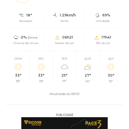
18°
1.29km/h
69%
Sensação
Vento
Umidade
0%
06h21
17h41
(0mm)
Chance de chuva
Nascer do sol
Pôr do sol
DOM
SEG
TER
QUA
QUI
33°
33°
25°
27°
30°
19°
19°
17°
14°
15°
Atualizado às 05h01
PUBLICIDADE