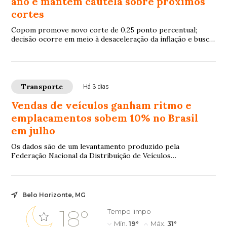
ano e mantém cautela sobre próximos
cortes
Copom promove novo corte de 0,25 ponto percentual;
decisão ocorre em meio à desaceleração da inflação e busca
por equilíbrio econômico
Transporte
Há 3 dias
Vendas de veículos ganham ritmo e
emplacamentos sobem 10% no Brasil
em julho
Os dados são de um levantamento produzido pela
Federação Nacional da Distribuição de Veículos
Automotores (Fenabrave)
Belo Horizonte, MG
18°
Tempo limpo
Mín.
19°
Máx.
31°