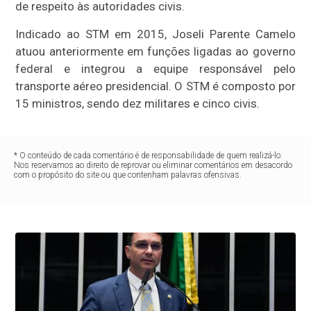
de respeito às autoridades civis.
Indicado ao STM em 2015, Joseli Parente Camelo
atuou anteriormente em funções ligadas ao governo
federal e integrou a equipe responsável pelo
transporte aéreo presidencial. O STM é composto por
15 ministros, sendo dez militares e cinco civis.
* O conteúdo de cada comentário é de responsabilidade de quem realizá-lo.
Nos reservamos ao direito de reprovar ou eliminar comentários em desacordo
com o propósito do site ou que contenham palavras ofensivas.