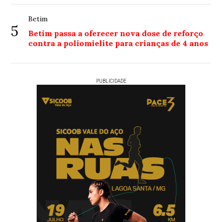
Betim
5
Betim passa a oferecer nova dose de reforço
contra a poliomielite para crianças de 4 anos
PUBLICIDADE