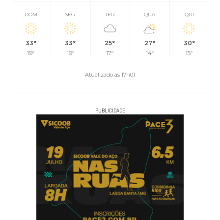
DOM
SEG
TER
QUA
QUI
33°
33°
25°
27°
30°
19°
19°
17°
14°
15°
Atualizado às 17h01
PUBLICIDADE