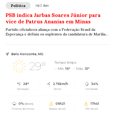
Política
Há 2 dias
PSB indica Jarbas Soares Júnior para
vice de Patrus Ananias em Minas
Partido oficializou aliança com a Federação Brasil da
Esperança e definiu os suplentes da candidatura de Marília
Campos ao Senado
Belo Horizonte, MG
29°
Tempo limpo
Mín.
19°
Máx.
31°
28°
2.76km/h
34%
Sensação
Vento
Umidade
0%
06h21
17h41
(0mm)
Chance de chuva
Nascer do sol
Pôr do sol