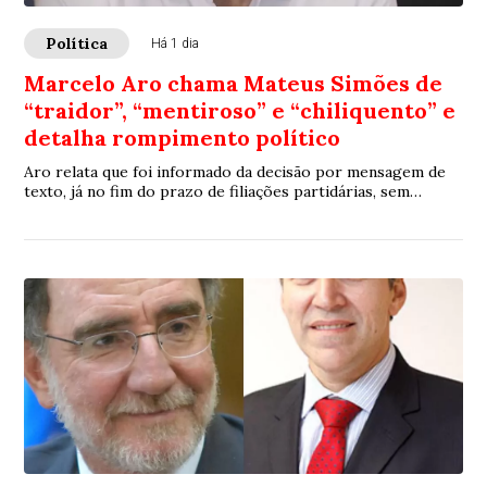
Política
Há 1 dia
Marcelo Aro chama Mateus Simões de
“traidor”, “mentiroso” e “chiliquento” e
detalha rompimento político
Aro relata que foi informado da decisão por mensagem de
texto, já no fim do prazo de filiações partidárias, sem
participação na definição. “Era um compromisso que deveria
ser construído em conjunto