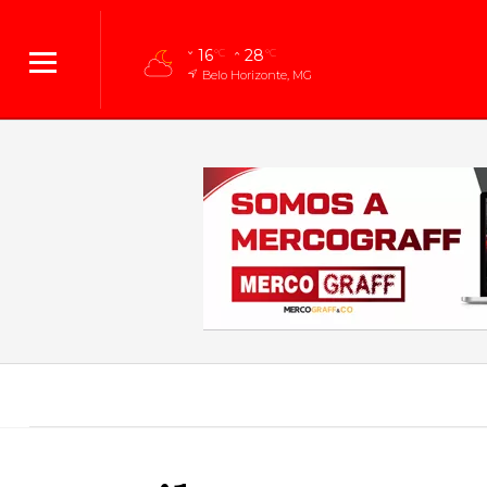
16
28
°C
°C
Belo Horizonte, MG