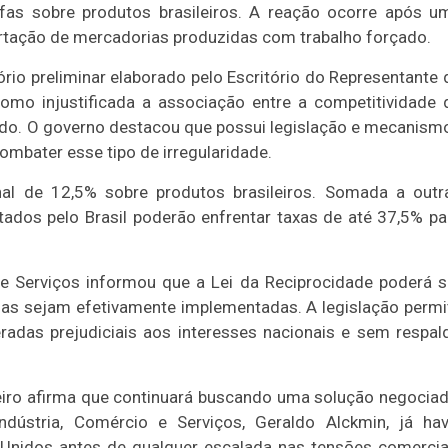
fas sobre produtos brasileiros. A reação ocorre após u
rtação de mercadorias produzidas com trabalho forçado.
tório preliminar elaborado pelo Escritório do Representante 
mo injustificada a associação entre a competitividade 
rçado. O governo destacou que possui legislação e mecanism
ombater esse tipo de irregularidade.
nal de 12,5% sobre produtos brasileiros. Somada a outr
tados pelo Brasil poderão enfrentar taxas de até 37,5% pa
 e Serviços informou que a Lei da Reciprocidade poderá s
das sejam efetivamente implementadas. A legislação permi
radas prejudiciais aos interesses nacionais e sem respal
ileiro afirma que continuará buscando uma solução negociad
ndústria, Comércio e Serviços, Geraldo Alckmin, já hav
nidos antes de qualquer escalada nas tensões comercia