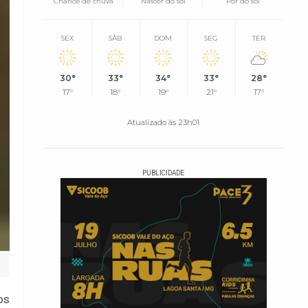
Chance de chuva
Nascer do sol
Pôr do sol
SEX
SÁB
DOM
SEG
TER
30°
33°
34°
33°
28°
17°
18°
19°
21°
17°
Atualizado às 23h01
PUBLICIDADE
os