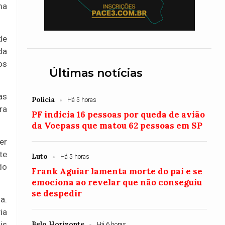
ma
de
da
os
Últimas notícias
as
Polícia
Há 5 horas
ra
PF indicia 16 pessoas por queda de avião
da Voepass que matou 62 pessoas em SP
er
te
Luto
Há 5 horas
do
Frank Aguiar lamenta morte do pai e se
emociona ao revelar que não conseguiu
se despedir
a.
ia
Belo Horizonte
is
Há 6 horas