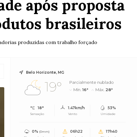
dade após proposta
dutos brasileiros
adorias produzidas com trabalho forçado
Belo Horizonte, MG
19°
Parcialmente nublado
Mín.
16°
Máx.
28°
18°
1.47km/h
53%
Sensação
Vento
Umidade
0%
06h22
17h40
(0mm)