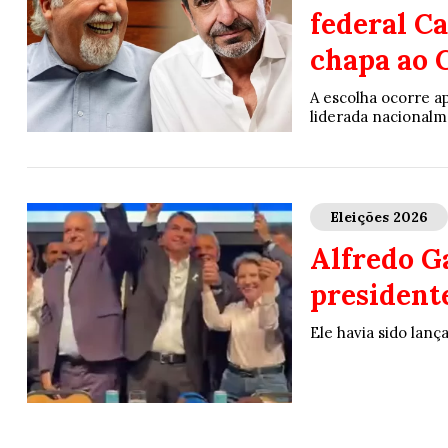
federal C
chapa ao 
A escolha ocorre 
liderada nacionalm
Eleições 2026
Alfredo Ga
president
Ele havia sido lan