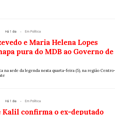
Há 1 dia
Em Política
zevedo e Maria Helena Lopes
apa pura do MDB ao Governo de
eita na sede da legenda nesta quarta-feira (5), na região Centro
nte
Há 1 dia
Em Política
 Kalil confirma o ex-deputado