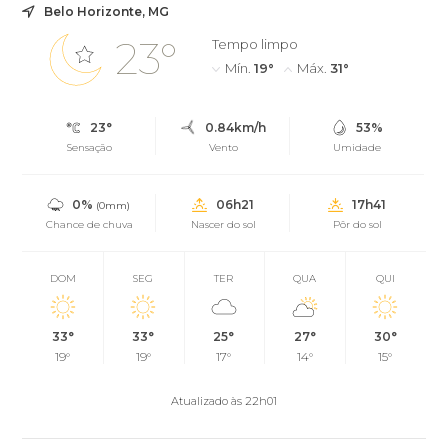
Belo Horizonte, MG
23°
Tempo limpo
Mín.
19°
Máx.
31°
23°
0.84km/h
53%
Sensação
Vento
Umidade
0%
06h21
17h41
(0mm)
Chance de chuva
Nascer do sol
Pôr do sol
DOM
SEG
TER
QUA
QUI
33°
33°
25°
27°
30°
19°
19°
17°
14°
15°
Atualizado às 22h01