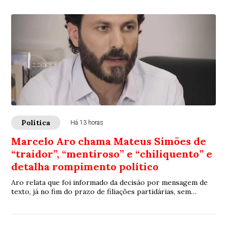
Política
Há 13 horas
Marcelo Aro chama Mateus Simões de
“traidor”, “mentiroso” e “chiliquento” e
detalha rompimento político
Aro relata que foi informado da decisão por mensagem de
texto, já no fim do prazo de filiações partidárias, sem
participação na definição. “Era um compromisso que deveria
ser construído em conjunto