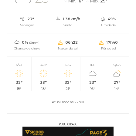
Mín.
16°
Máx.
29°
23°
1.38km/h
49%
Sensação
Vento
Umidade
0%
06h22
17h40
(0mm)
Chance de chuva
Nascer do sol
Pôr do sol
SÁB
DOM
SEG
TER
QUA
32°
33°
32°
23°
27°
18°
18°
21°
16°
14°
Atualizado às 22h01
PUBLICIDADE