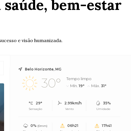
 saúde, bem-estar
sucesso e visão humanizada.
Belo Horizonte, MG
30°
Tempo limpo
Mín.
19°
Máx.
31°
29°
2.99km/h
35%
Sensação
Vento
Umidade
0%
06h21
17h41
(0mm)