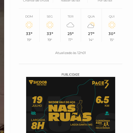
Chance de chuva
Nascer do sol
Pôr do sol
DOM
SEG
TER
QUA
QUI
33°
33°
25°
27°
30°
19°
19°
17°
14°
15°
Atualizado às 12h01
PUBLICIDADE