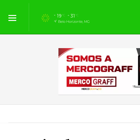
19
31
°C
°C
Belo Horizonte, MG