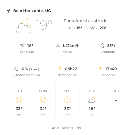
Belo Horizonte, MG
19°
Parcialmente nublado
Mín.
16°
Máx.
28°
18°
1.47km/h
53%
Sensação
Vento
Umidade
0%
06h22
17h40
(0mm)
Chance de chuva
Nascer do sol
Pôr do sol
SÁB
DOM
SEG
TER
QUA
°
°
33°
34°
33°
28°
18°
19°
21°
17°
Atualizado às 23h01