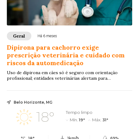
Geral
Há 6 meses
Dipirona para cachorro exige
prescrição veterinária e cuidado com
riscos da automedicação
Uso de dipirona em cães só é seguro com orientação
profissional; entidades veterinárias alertam para
intoxicações, efeitos colaterais e atraso no diagnóstico
causados pela automedicação
Belo Horizonte, MG
18°
Tempo limpo
Mín.
19°
Máx.
31°
18°
1km/h
69%