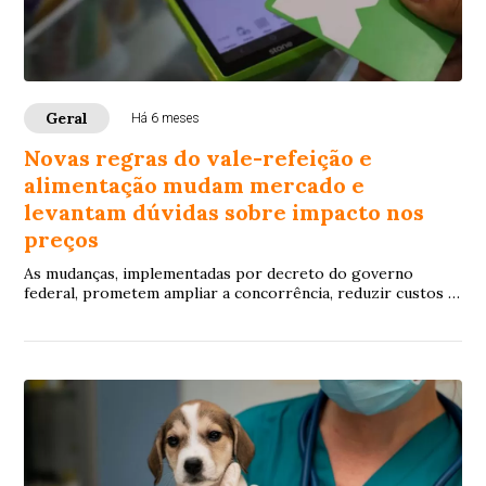
Geral
Há 6 meses
Novas regras do vale-refeição e
alimentação mudam mercado e
levantam dúvidas sobre impacto nos
preços
As mudanças, implementadas por decreto do governo
federal, prometem ampliar a concorrência, reduzir custos e
facilitar o uso dos cartões em todo o país, mas enfrentam
resistência de grandes operadoras e disputas judiciais