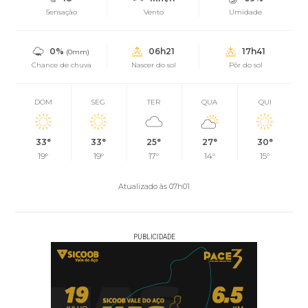
Sensação
Vento
Umidade
0%
06h21
17h41
(0mm)
Chance de chuva
Nascer do sol
Pôr do sol
DOM
SEG
TER
QUA
QUI
33°
33°
25°
27°
30°
19°
19°
17°
14°
15°
Atualizado às 07h01
PUBLICIDADE