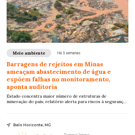
Meio ambiente
Há 3 semanas
Barragens de rejeitos em Minas
ameaçam abastecimento de água e
expõem falhas no monitoramento,
aponta auditoria
Estado concentra maior número de estruturas de
mineração do país; relatório alerta para riscos à segurança
hídrica da Região Metropolitana de Belo Horizonte e
deficiências na fiscalização diante de eventos climáticos
extremos
Belo Horizonte, MG
Tempo limpo