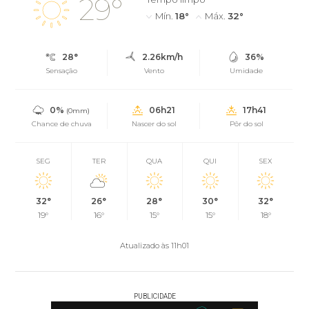
29°
Mín.
18°
Máx.
32°
28°
2.26km/h
36%
Sensação
Vento
Umidade
0%
06h21
17h41
(0mm)
Chance de chuva
Nascer do sol
Pôr do sol
SEG
TER
QUA
QUI
SEX
32°
26°
28°
30°
32°
19°
16°
15°
15°
18°
Atualizado às 11h01
PUBLICIDADE