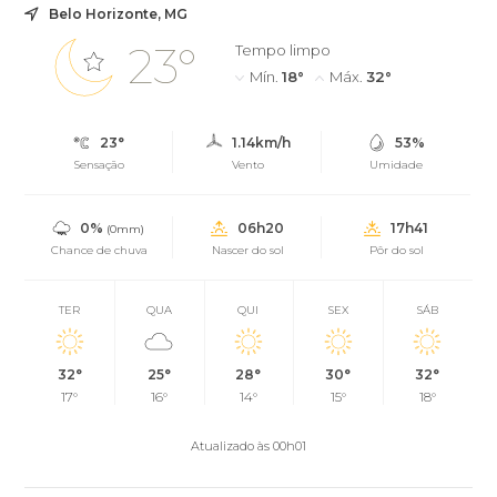
Belo Horizonte, MG
23°
Tempo limpo
Mín.
18°
Máx.
32°
23°
1.14km/h
53%
Sensação
Vento
Umidade
0%
06h20
17h41
(0mm)
Chance de chuva
Nascer do sol
Pôr do sol
TER
QUA
QUI
SEX
SÁB
32°
25°
28°
30°
32°
17°
16°
14°
15°
18°
Atualizado às 00h01