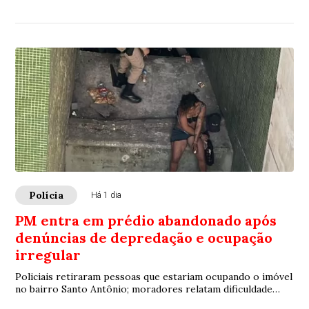
de frente com um Chevrolet Astra
Polícia
Há 1 dia
PM entra em prédio abandonado após
denúncias de depredação e ocupação
irregular
Policiais retiraram pessoas que estariam ocupando o imóvel
no bairro Santo Antônio; moradores relatam dificuldade
para localizar alguns dos ocupantes