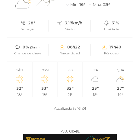
29°
Mín.
16°
Máx.
29°
28°
3.17km/h
31%
Sensação
Vento
Umidade
0%
06h22
17h40
(0mm)
Chance de chuva
Nascer do sol
Pôr do sol
SÁB
DOM
SEG
TER
QUA
32°
33°
32°
23°
27°
18°
18°
21°
16°
14°
Atualizado às 16h01
PUBLICIDADE