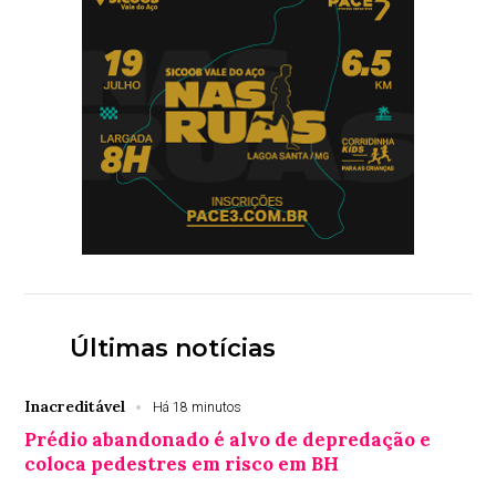
Últimas notícias
Inacreditável
Há 18 minutos
Prédio abandonado é alvo de depredação e
coloca pedestres em risco em BH