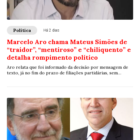
Política
Há 2 dias
Marcelo Aro chama Mateus Simões de
“traidor”, “mentiroso” e “chiliquento” e
detalha rompimento político
Aro relata que foi informado da decisão por mensagem de
texto, já no fim do prazo de filiações partidárias, sem
participação na definição. “Era um compromisso que deveria
ser construído em conjunto