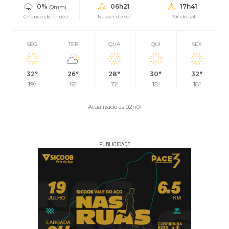
0%
06h21
17h41
(0mm)
Chance de chuva
Nascer do sol
Pôr do sol
SEG
TER
QUA
QUI
SEX
32°
26°
28°
30°
32°
19°
16°
15°
15°
18°
Atualizado às 02h01
PUBLICIDADE