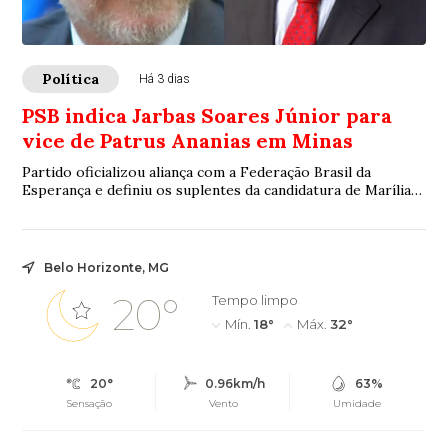
Política
Há 3 dias
PSB indica Jarbas Soares Júnior para
vice de Patrus Ananias em Minas
Partido oficializou aliança com a Federação Brasil da
Esperança e definiu os suplentes da candidatura de Marília
Campos ao Senado
Belo Horizonte, MG
20°
Tempo limpo
Mín.
18°
Máx.
32°
20°
0.96km/h
63%
Sensação
Vento
Umidade