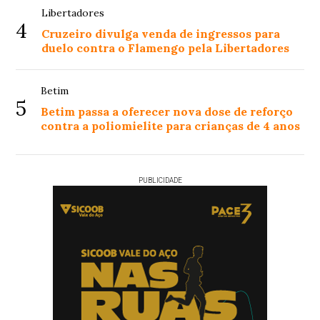
Libertadores
4
Cruzeiro divulga venda de ingressos para
duelo contra o Flamengo pela Libertadores
Betim
5
Betim passa a oferecer nova dose de reforço
contra a poliomielite para crianças de 4 anos
PUBLICIDADE