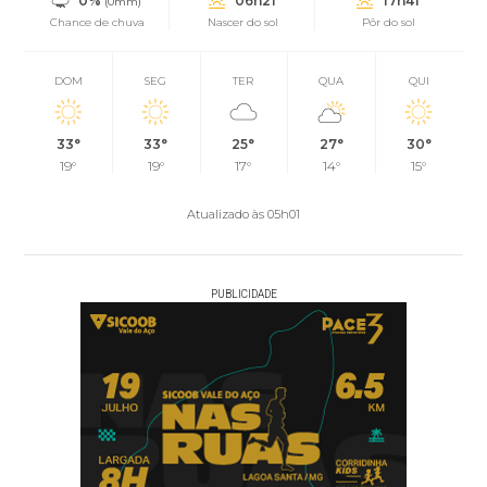
0%
06h21
17h41
(0mm)
Chance de chuva
Nascer do sol
Pôr do sol
DOM
SEG
TER
QUA
QUI
33°
33°
25°
27°
30°
19°
19°
17°
14°
15°
Atualizado às 05h01
PUBLICIDADE