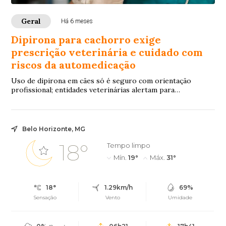
Geral
Há 6 meses
Dipirona para cachorro exige
prescrição veterinária e cuidado com
riscos da automedicação
Uso de dipirona em cães só é seguro com orientação
profissional; entidades veterinárias alertam para
intoxicações, efeitos colaterais e atraso no diagnóstico
causados pela automedicação
Belo Horizonte, MG
18°
Tempo limpo
Mín.
19°
Máx.
31°
18°
1.29km/h
69%
Sensação
Vento
Umidade