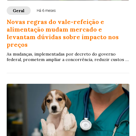
Geral
Há 6 meses
Novas regras do vale-refeição e
alimentação mudam mercado e
levantam dúvidas sobre impacto nos
preços
As mudanças, implementadas por decreto do governo
federal, prometem ampliar a concorrência, reduzir custos e
facilitar o uso dos cartões em todo o país, mas enfrentam
resistência de grandes operadoras e disputas judiciais