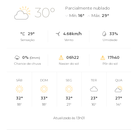
30°
Parcialmente nublado
Mín.
16°
Máx.
29°
29°
4.68km/h
33%
Sensação
Vento
Umidade
0%
06h22
17h40
(0mm)
Chance de chuva
Nascer do sol
Pôr do sol
SÁB
DOM
SEG
TER
QUA
32°
33°
32°
23°
27°
18°
18°
21°
16°
14°
Atualizado às 13h01