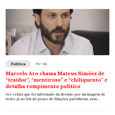
Política
Há 1 dia
Marcelo Aro chama Mateus Simões de
“traidor”, “mentiroso” e “chiliquento” e
detalha rompimento político
Aro relata que foi informado da decisão por mensagem de
texto, já no fim do prazo de filiações partidárias, sem
participação na definição. “Era um compromisso que deveria
ser construído em conjunto