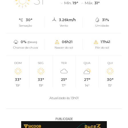
31°
Mín.
19°
Máx.
31°
30°
3.26km/h
31%
Sensação
Vento
Umidade
0%
06h21
17h41
(0mm)
Chance de chuva
Nascer do sol
Pôr do sol
DOM
SEG
TER
QUA
QUI
33°
33°
25°
27°
30°
19°
19°
17°
14°
15°
Atualizado às 13h01
PUBLICIDADE