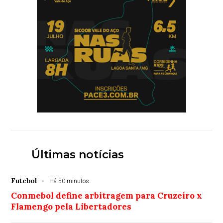
Últimas notícias
Futebol
Há 50 minutos
Conmebol define arbitragem para Cruzeiro x
Flamengo pela Libertadores