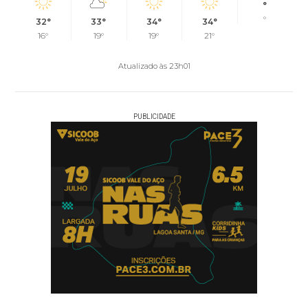
°
°
32°
33°
34°
34°
16°
19°
19°
21°
Atualizado às 23h01
PUBLICIDADE