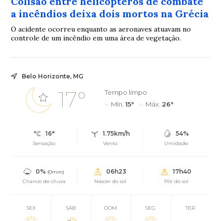
Colisão entre helicópteros de combate
a incêndios deixa dois mortos na Grécia
O acidente ocorreu enquanto as aeronaves atuavam no
controle de um incêndio em uma área de vegetação.
Belo Horizonte, MG
17°
Tempo limpo
Mín.
15°
Máx.
26°
16°
1.75km/h
54%
Sensação
Vento
Umidade
0%
06h23
17h40
(0mm)
Chance de chuva
Nascer do sol
Pôr do sol
SEX
SÁB
DOM
SEG
TER