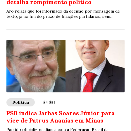
detalha rompimento político
Aro relata que foi informado da decisão por mensagem de
texto, já no fim do prazo de filiações partidárias, sem
participação na definição. “Era um compromisso que deveria
ser construído em conjunto
Política
Há 4 dias
PSB indica Jarbas Soares Júnior para
vice de Patrus Ananias em Minas
Partido oficializou aliança com a Federação Brasil da