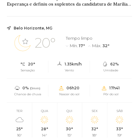
Esperança e definiu os suplentes da candidatura de Marília
Campos ao Senado
Belo Horizonte, MG
20°
Tempo limpo
Mín.
17°
Máx.
32°
20°
1.35km/h
62%
Sensação
Vento
Umidade
0%
06h20
17h41
(0mm)
Chance de chuva
Nascer do sol
Pôr do sol
TER
QUA
QUI
SEX
SÁB
25°
28°
30°
32°
33°
16°
14°
15°
18°
19°