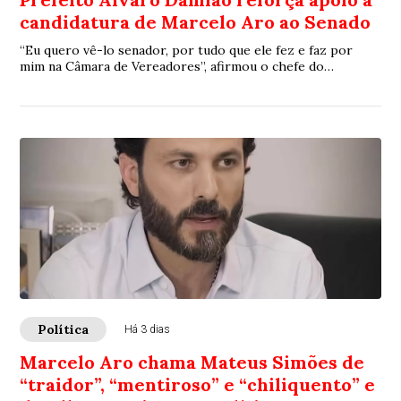
candidatura de Marcelo Aro ao Senado
“Eu quero vê-lo senador, por tudo que ele fez e faz por
mim na Câmara de Vereadores”, afirmou o chefe do
executivo municipal
Política
Há 3 dias
Marcelo Aro chama Mateus Simões de
“traidor”, “mentiroso” e “chiliquento” e