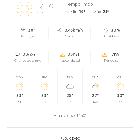
31°
Tempo limpo
Mín.
19°
Máx.
31°
30°
0.45km/h
30%
Sensação
Vento
Umidade
0%
06h21
17h41
(0mm)
Chance de chuva
Nascer do sol
Pôr do sol
DOM
SEG
TER
QUA
QUI
33°
33°
25°
27°
30°
19°
19°
17°
14°
15°
Atualizado às 14h01
PUBLICIDADE