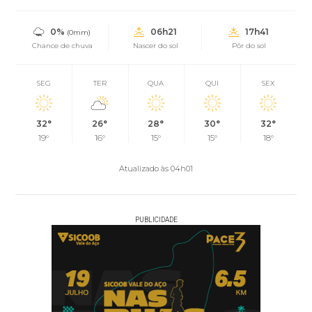
0%
06h21
17h41
(0mm)
Chance de chuva
Nascer do sol
Pôr do sol
SEG
TER
QUA
QUI
SEX
32°
26°
28°
30°
32°
19°
16°
15°
15°
18°
Atualizado às 04h01
PUBLICIDADE