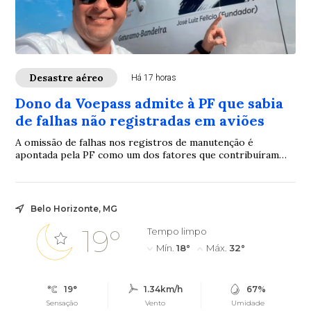
Desastre aéreo
Há 17 horas
Dono da Voepass admite à PF que sabia
de falhas não registradas em aviões
A omissão de falhas nos registros de manutenção é
apontada pela PF como um dos fatores que contribuíram
para a cadeia de acontecimentos que antecedeu o acidente
Belo Horizonte, MG
19°
Tempo limpo
Mín.
18°
Máx.
32°
19°
1.34km/h
67%
Sensação
Vento
Umidade