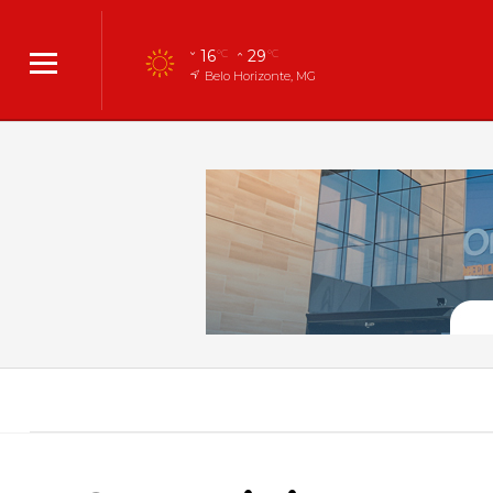
16
29
°C
°C
Belo Horizonte, MG