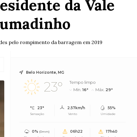
esidente da Vale
Brumadinho
ades pelo rompimento da barragem em 2019
Belo Horizonte, MG
23°
Tempo limpo
Mín.
16°
Máx.
29°
23°
2.57km/h
55%
Sensação
Vento
Umidade
0%
06h22
17h40
(0mm)