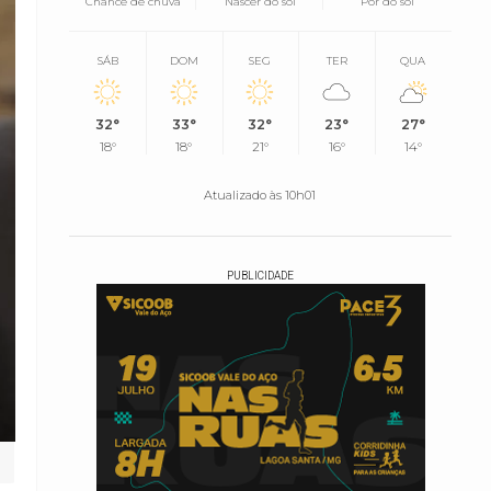
Chance de chuva
Nascer do sol
Pôr do sol
SÁB
DOM
SEG
TER
QUA
32°
33°
32°
23°
27°
18°
18°
21°
16°
14°
Atualizado às 10h01
PUBLICIDADE