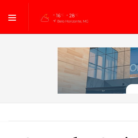
16
28
°C
°C
Belo Horizonte, MG