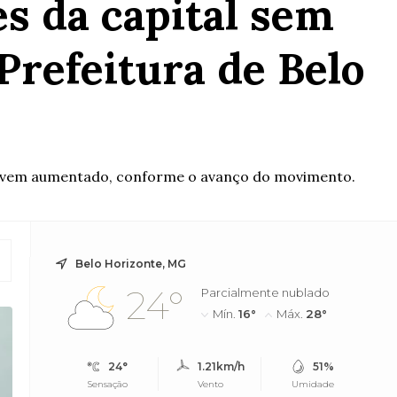
s da capital sem
 Prefeitura de Belo
que vem aumentado, conforme o avanço do movimento.
Belo Horizonte, MG
24°
Parcialmente nublado
Mín.
16°
Máx.
28°
24°
1.21km/h
51%
Sensação
Vento
Umidade