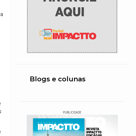
ra
Blogs e colunas
e
s
PUBLICIDADE
e