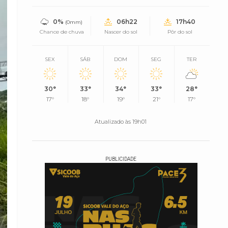
0%
06h22
17h40
(0mm)
Chance de chuva
Nascer do sol
Pôr do sol
SEX
SÁB
DOM
SEG
TER
30°
33°
34°
33°
28°
17°
18°
19°
21°
17°
Atualizado às 19h01
PUBLICIDADE