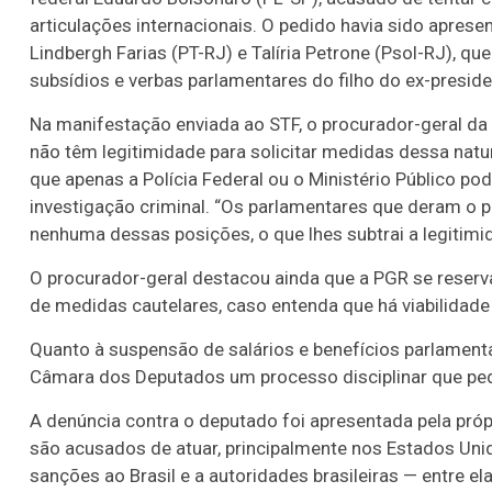
articulações internacionais. O pedido havia sido apres
Lindbergh Farias (PT-RJ) e Talíria Petrone (Psol-RJ), qu
subsídios e verbas parlamentares do filho do ex-preside
Na manifestação enviada ao STF, o procurador-geral da
não têm legitimidade para solicitar medidas dessa nat
que apenas a Polícia Federal ou o Ministério Público p
investigação criminal. “Os parlamentares que deram o p
nenhuma dessas posições, o que lhes subtrai a legitimid
O procurador-geral destacou ainda que a PGR se reserva
de medidas cautelares, caso entenda que há viabilidade j
Quanto à suspensão de salários e benefícios parlamenta
Câmara dos Deputados um processo disciplinar que pe
A denúncia contra o deputado foi apresentada pela próp
são acusados de atuar, principalmente nos Estados Uni
sanções ao Brasil e a autoridades brasileiras — entre el