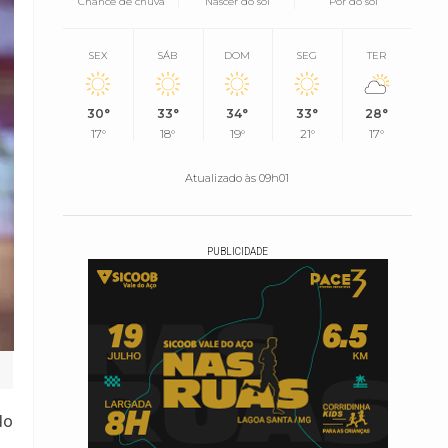
Chance de chuva
Nascer do sol
Pôr do sol
SEX
SÁB
DOM
SEG
TER
30°
33°
34°
33°
28°
17°
18°
19°
21°
17°
Atualizado às 09h01
PUBLICIDADE
do