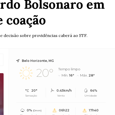
ardo Bolsonaro em
e coação
e decisão sobre providências caberá ao STF.
Belo Horizonte, MG
20°
Tempo limpo
Mín.
16°
Máx.
28°
20°
0.45km/h
64%
Sensação
Vento
Umidade
0%
06h22
17h40
(0mm)