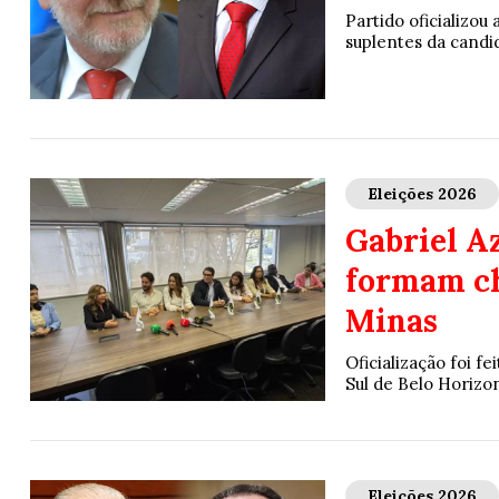
Partido oficializou
suplentes da candi
Eleições 2026
Gabriel A
formam ch
Minas
Oficialização foi f
Sul de Belo Horizo
Eleições 2026