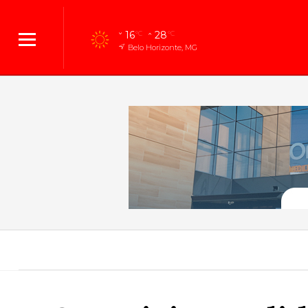
16
28
°C
°C
Belo Horizonte, MG