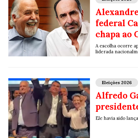
Alexandre
federal C
chapa ao 
A escolha ocorre 
liderada nacionalm
Eleições 2026
Alfredo Ga
president
Ele havia sido lan