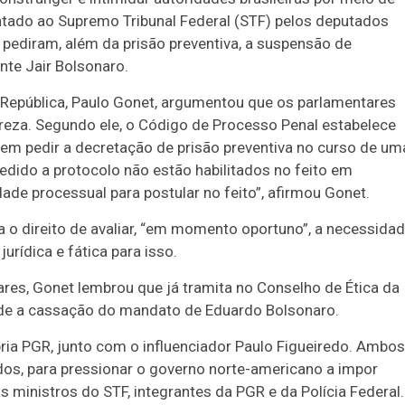
entado ao Supremo Tribunal Federal (STF) pelos deputados
e pediram, além da prisão preventiva, a suspensão de
nte Jair Bolsonaro.
 República, Paulo Gonet, argumentou que os parlamentares
ureza. Segundo ele, o Código de Processo Penal estabelece
odem pedir a decretação de prisão preventiva no curso de um
edido a protocolo não estão habilitados no feito em
ade processual para postular no feito”, afirmou Gonet.
 o direito de avaliar, “em momento oportuno”, a necessida
urídica e fática para isso.
res, Gonet lembrou que já tramita no Conselho de Ética da
de a cassação do mandato de Eduardo Bolsonaro.
ria PGR, junto com o influenciador Paulo Figueiredo. Ambos
dos, para pressionar o governo norte-americano a impor
as ministros do STF, integrantes da PGR e da Polícia Federal.