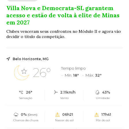
Villa Nova e Democrata-SL garantem
acesso e estão de volta à elite de Minas
em 2027
Clubes venceram seus confrontos no Módulo II e agora vão
decidir o título da competição.
Belo Horizonte, MG
26°
Tempo limpo
Mín.
18°
Máx.
32°
26°
2.11km/h
43%
Sensação
Vento
Umidade
0%
06h21
17h41
(0mm)
Chance de chuva
Nascer do sol
Pôr do sol