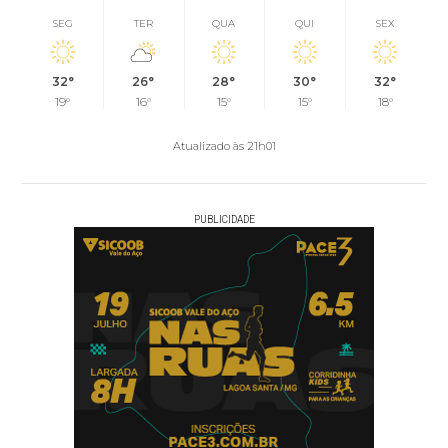
SEG
TER
QUA
QUI
SEX
32°
26°
28°
30°
32°
19°
16°
15°
15°
18°
Atualizado às 21h01
PUBLICIDADE