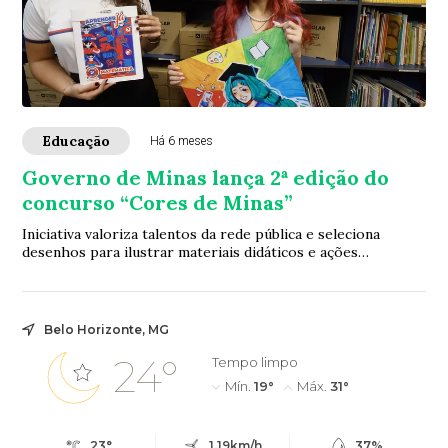
Educação
Há 6 meses
Governo de Minas lança 2ª edição do
concurso “Cores de Minas”
Iniciativa valoriza talentos da rede pública e seleciona
desenhos para ilustrar materiais didáticos e ações
institucionais da educação estadual
Belo Horizonte, MG
24°
Tempo limpo
Mín.
19°
Máx.
31°
23°
1.19km/h
37%