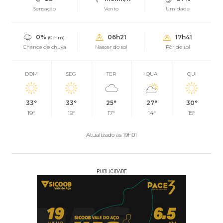
Sensação
Vento
Umidade
0%
06h21
17h41
(0mm)
Chance de chuva
Nascer do sol
Pôr do sol
DOM
SEG
TER
QUA
QUI
33°
33°
25°
27°
30°
19°
19°
17°
14°
15°
Atualizado às 19h01
PUBLICIDADE