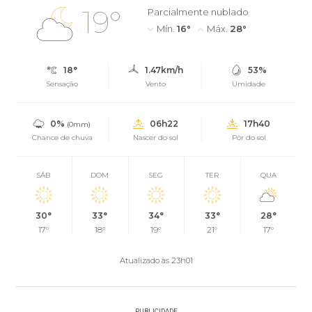
19°
Parcialmente nublado
Mín.
16°
Máx.
28°
18°
1.47km/h
53%
Sensação
Vento
Umidade
0%
06h22
17h40
(0mm)
Chance de chuva
Nascer do sol
Pôr do sol
SÁB
DOM
SEG
TER
QUA
30°
33°
34°
33°
28°
17°
18°
19°
21°
17°
Atualizado às 23h01
PUBLICIDADE