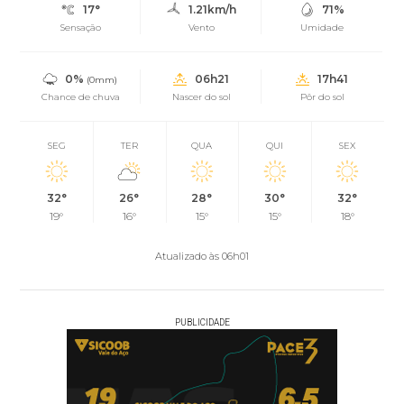
17°
1.21km/h
71%
Sensação
Vento
Umidade
0%
06h21
17h41
(0mm)
Chance de chuva
Nascer do sol
Pôr do sol
SEG
TER
QUA
QUI
SEX
32°
26°
28°
30°
32°
19°
16°
15°
15°
18°
Atualizado às 06h01
PUBLICIDADE