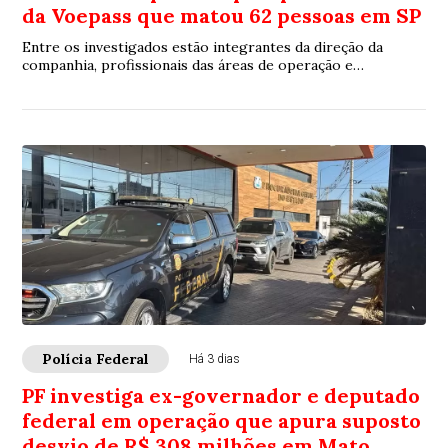
da Voepass que matou 62 pessoas em SP
Entre os investigados estão integrantes da direção da
companhia, profissionais das áreas de operação e
manutenção e responsáveis por decisões relacionadas ao
voo
Polícia Federal
Há 3 dias
PF investiga ex-governador e deputado
federal em operação que apura suposto
desvio de R$ 308 milhões em Mato