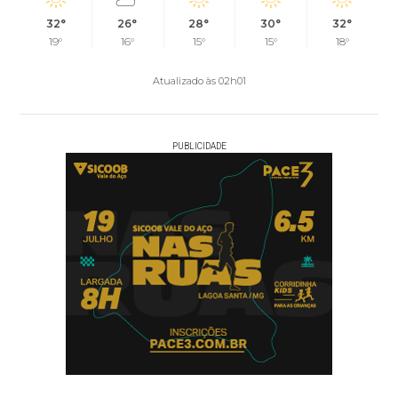
32°
26°
28°
30°
32°
19°
16°
15°
15°
18°
Atualizado às 02h01
PUBLICIDADE