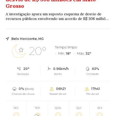
Grosso
A investigação apura um suposto esquema de desvio de
recursos públicos envolvendo um acordo de R$ 308 milhões
firmado entre o governo estadual e uma empresa de
telefonia
Belo Horizonte, MG
20°
Tempo limpo
Mín.
18°
Máx.
32°
20°
0.96km/h
63%
Sensação
Vento
Umidade
0%
06h21
17h41
(0mm)
Chance de chuva
Nascer do sol
Pôr do sol
SEG
TER
QUA
QUI
SEX