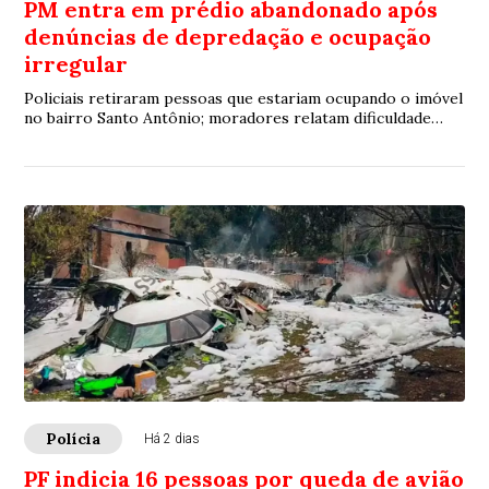
PM entra em prédio abandonado após
denúncias de depredação e ocupação
irregular
Policiais retiraram pessoas que estariam ocupando o imóvel
no bairro Santo Antônio; moradores relatam dificuldade
para localizar alguns dos ocupantes
Polícia
Há 2 dias
PF indicia 16 pessoas por queda de avião